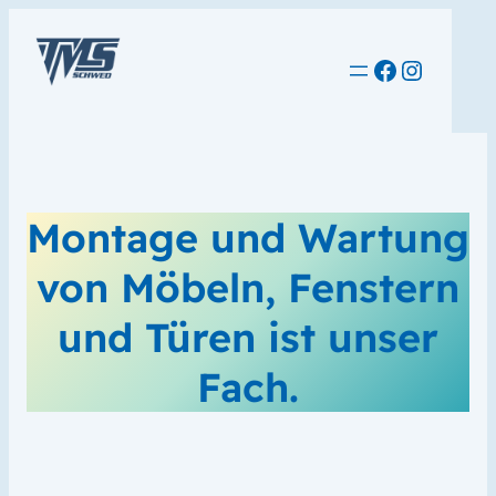
Facebook
Instag
Montage und Wartung
von Möbeln, Fenstern
und Türen ist unser
Fach.