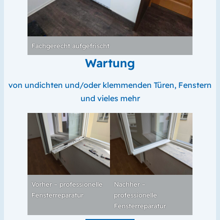
Fachgerecht aufgefrischt
Wartung
von undichten und/oder klemmenden Türen, Fenstern
und vieles mehr
Vorher – professionelle
Nachher –
Fensterreparatur
professionelle
Fensterreparatur